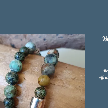
B
Br
Afric