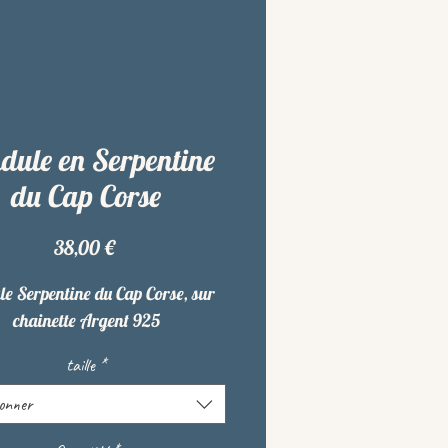
dule en Serpentine
du Cap Corse
Prix
38,00 €
e Serpentine du Cap Corse, sur
chainette Argent 925
taille
*
ionner